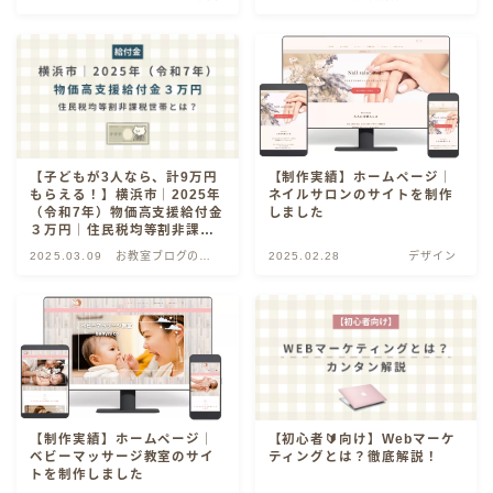
イナー
【子どもが3人なら、計9万円
【制作実績】ホームページ｜
もらえる！】横浜市｜2025年
ネイルサロンのサイトを制作
（令和7年）物価高支援給付金
しました
３万円｜住民税均等割非課税
世帯とは？
2025.03.09
お教室ブログの書
2025.02.28
デザイン
き方
【初心者🔰向け】Webマーケ
【制作実績】ホームページ｜
ティングとは？徹底解説！
ベビーマッサージ教室のサイ
トを制作しました