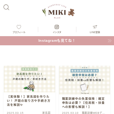
プロフィール
インスタ
LINE登録
Instagramも見てね！
【実体験！】家系図を作りた
職業訓練中の失業保険｜確定
い！ 戸籍の取り方や手続き方
申告は必要？【住民税・扶養
法を解説✨
への影響も解説！】
2025.03.15
家系図
2025.03.10
職業訓練WEBデザ