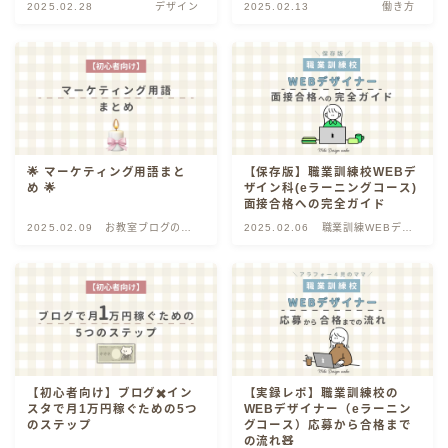
2025.02.28
デザイン
2025.02.13
働き方
🌟 マーケティング用語まと
【保存版】職業訓練校WEBデ
め 🌟
ザイン科(eラーニングコース)
面接合格への完全ガイド
2025.02.09
お教室ブログの書
2025.02.06
職業訓練WEBデザ
き方
イナー
【初心者向け】ブログ✖️イン
【実録レポ】職業訓練校の
スタで月1万円稼ぐための5つ
WEBデザイナー（eラーニン
のステップ
グコース）応募から合格まで
の流れ🧸